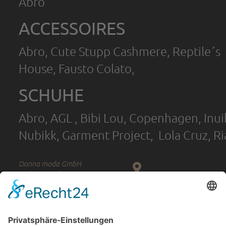
Abro
ACCESSOIRES
Abro, Cute Stupp Cashmere, Reptile´s
House, Fausto Colato,
SCHUHE
Abro, AGL , Bibi Lou, Copenhagen, Inui
Nubikk, Garment Project, Lola Cruz, Ri
Donna moda GmbH
Schneiderstr. 8
67655 Kaiserslautern
Tel. 0631-360 77 00