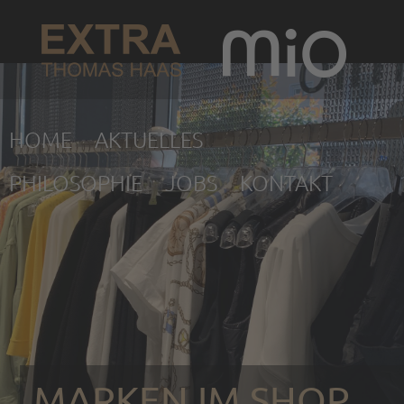
NEWSLETTER
HOME
AKTUELLES
Abonnieren Sie jetzt unseren Newslet
bleiben Sie immer auf dem Laufenden
PHILOSOPHIE
JOBS
KONTAKT
*
Pflichtfeld
E-Mail-Adresse
*
Vorname
Nachname
MARKEN IM SHOP