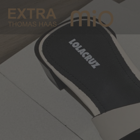
N
Abo
dem
*
Pfli
E-Ma
Vor
Nac