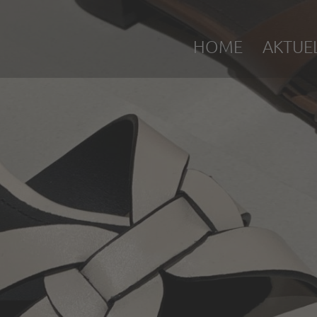
HOME
AKTUE
EWSLETTER
nnieren Sie jetzt unseren Newsletter und bleiben Sie immer au
 Laufenden!
chtfeld
il-Adresse
*
name
hname