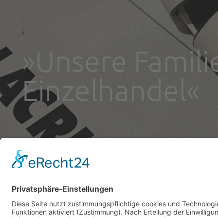
»Unsere Familie
Einzelhandel«